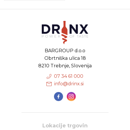
BARGROUP d.o.o
Obrtniška ulica 18
8210 Trebnje, Slovenija
07 34 61 000
info@drinx.si
Lokacije trgovin