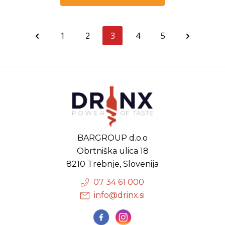
1
2
3
4
5
BARGROUP d.o.o
Obrtniška ulica 18
8210 Trebnje, Slovenija
07 34 61 000
info@drinx.si