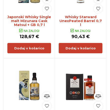
Japonski Whisky Single
Whisky Starward
malt Mizunara Cask
UnexPeated Barrel 0,7
Matsui + GB 0,7 l
l
NA ZALOGI
NA ZALOGI
128,67 €
90,43 €
Dodaj v košarico
Dodaj v košarico