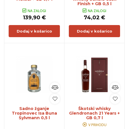
Finish + GB 0,5 l
NA ZALOGI
NA ZALOGI
139,90 €
74,02 €
Dodaj v košarico
Dodaj v košarico
Sadno žganje
Škotski whisky
Tropinovec Isa Buna
Glendronach 21 Years +
Sylvmann 0,5 l
GB 0,7 l
V PRIHODU