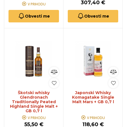
307,40 €
V PRIHODU
Obvesti me
Obvesti me
Škotski whisky
Japonski Whisky
Glendronach
Komagatake Single
Traditionally Peated
Malt Mars + GB 0,7 l
Highland Single Malt +
GB 0,7 l
V PRIHODU
V PRIHODU
55,50 €
118,60 €