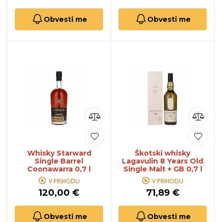
Obvesti me
Obvesti me
Whisky Starward
Škotski whisky
Single Barrel
Lagavulin 8 Years Old
Coonawarra 0,7 l
Single Malt + GB 0,7 l
V PRIHODU
V PRIHODU
120,00 €
71,89 €
Obvesti me
Obvesti me