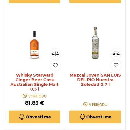
Whisky Starward
Mezcal Joven SAN LUIS
Ginger Beer Cask
DEL RIO Nuestra
Australian Single Malt
Soledad 0,7 l
0,5 l
V PRIHODU
81,83 €
V PRIHODU
Obvesti me
Obvesti me