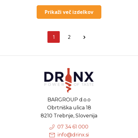
Prikaži več izdelkov
1
2
BARGROUP d.o.o
Obrtniška ulica 18
8210 Trebnje, Slovenija
07 34 61 000
info@drinx.si