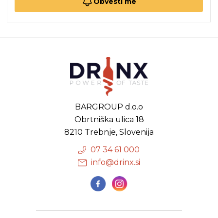
Obvesti me
BARGROUP d.o.o
Obrtniška ulica 18
8210 Trebnje, Slovenija
07 34 61 000
info@drinx.si