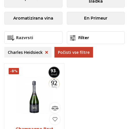
sladka
Aromatizirana vina
En Primeur
Filter
Charles Heidsieck
Počisti vse filtre
-8%