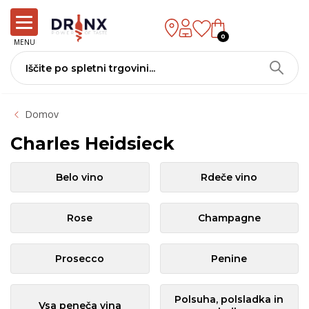
0
MENU
Domov
Charles Heidsieck
Belo vino
Rdeče vino
Rose
Champagne
Prosecco
Penine
Polsuha, polsladka in
Vsa peneča vina