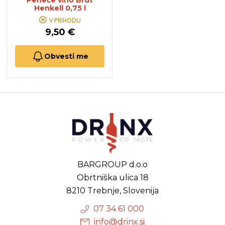
Peneče vino Brut
Henkell 0,75 l
V PRIHODU
9,50 €
Obvesti me
BARGROUP d.o.o
Obrtniška ulica 18
8210 Trebnje, Slovenija
07 34 61 000
info@drinx.si