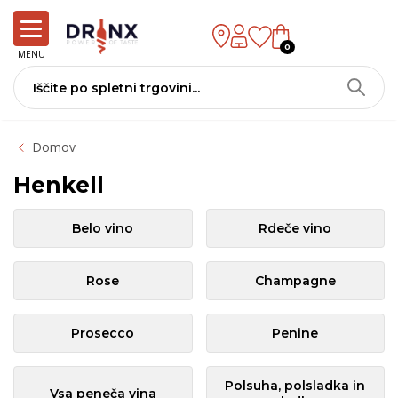
0
MENU
Domov
Henkell
Belo vino
Rdeče vino
Rose
Champagne
Prosecco
Penine
Polsuha, polsladka in
Vsa peneča vina