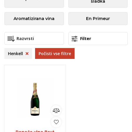
sladka
Aromatizirana vina
En Primeur
Filter
Henkell
Počisti vse filtre