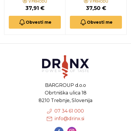
V PRIHODU
V PRIHODU
37,91 €
37,50 €
Obvesti me
Obvesti me
BARGROUP d.o.o
Obrtniška ulica 18
8210 Trebnje, Slovenija
07 34 61 000
info@drinx.si