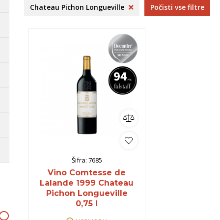
rija
Istra
Codorniu
B
Chateau Pichon Longueville
Počisti vse filtre
ncija
Dolenjska
O
Bela Krajina
B
ko
omočki
Whisky
Pivo
Kozarci
jska ponudba
Natural wine
lej vse
Poglej vse
Poglej vse
P
Šifra:
7685
Vino Comtesse de
Lalande 1999 Chateau
Pichon Longueville
0,75 l