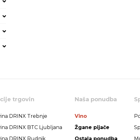
cije trgovin
Naša ponudba
S
ina DRINX Trebnje
Vino
Po
ina DRINX BTC Ljubljana
Žgane pijače
Sp
ina DRINX Rudnik
Ostala ponudba
Mo