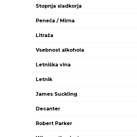
Attems
Stopnja sladkorja
Avignonesi Capannelle
Aviva
Peneča / Mirna
Ayala
Babich
Litraža
Bargylus
Barkola
Vsebnost alkohola
Baron Philippe de Rothschild
Baron-Fuente
Letniška vina
Barone Ricasoli
Barons de Rothschild
Letnik
Bastian
Batič
James Suckling
Bedin
BelAire
Decanter
Bellini
Benvenuti
Robert Parker
Berlucchi
Bernard Defaix