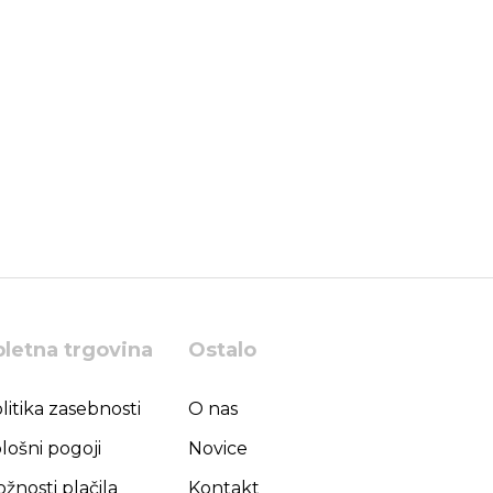
pletna trgovina
Ostalo
litika zasebnosti
O nas
lošni pogoji
Novice
žnosti plačila
Kontakt