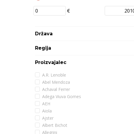
€
Država
Regija
Proizvajalec
A.R. Lenoble
Abel Mendoza
Achaval Ferrer
Adega Viuva Gomes
AEH
Aiola
Ajster
Albert Bichot
Allegrini