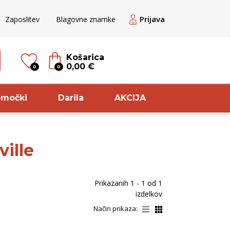
Prijava
Zaposlitev
Blagovne znamke
Košarica
0,00 €
0
0
omočki
Darila
AKCIJA
ille
til
Sorta
ogato belo
Pikolit
Prikazanih
1 - 1
od
1
veže belo
Chardonnay
izdelkov
veže rdeče
Cuve
Način prikaza:
ogato rdeče
Zelen