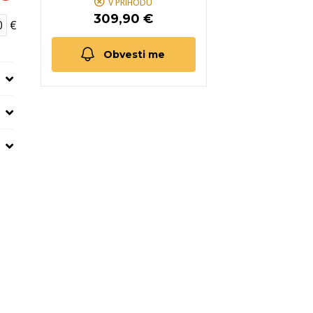
V PRIHODU
309,90 €
€
Obvesti me