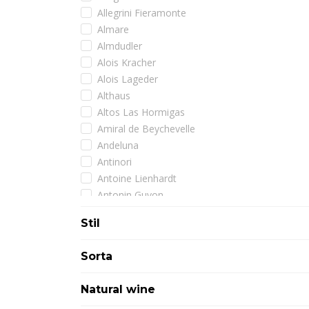
Allegrini Fieramonte
Almare
Almdudler
Alois Kracher
Alois Lageder
Althaus
Altos Las Hormigas
Amiral de Beychevelle
Andeluna
Antinori
Antoine Lienhardt
Antonin Guyon
Arman
Stil
Armand de Brignac
Artadi
Sorta
Assuli
Astoria
Natural wine
Atimo