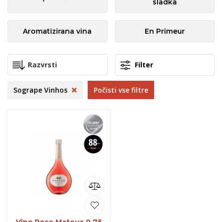
sladka
Aromatizirana vina
En Primeur
Filter
Sogrape Vinhos
Počisti vse filtre