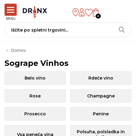
0
MENU
Domov
Sogrape Vinhos
Belo vino
Rdeče vino
Rose
Champagne
Prosecco
Penine
Polsuha, polsladka in
Vsa peneča vina