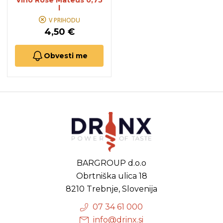
Vino Rose Mateus 0,75
l
V PRIHODU
4,50 €
Obvesti me
BARGROUP d.o.o
Obrtniška ulica 18
8210 Trebnje, Slovenija
07 34 61 000
info@drinx.si