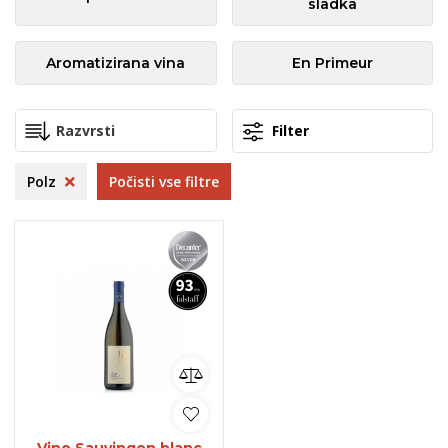
sladka
Aromatizirana vina
En Primeur
Filter
Polz
Počisti vse filtre