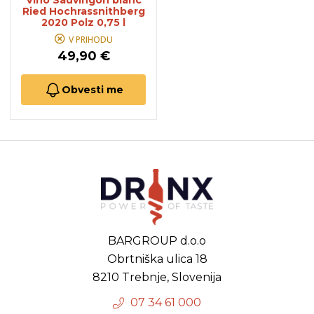
Vino Sauvingon blanc
Ried Hochrassnithberg
2020 Polz 0,75 l
V PRIHODU
49,90 €
Obvesti me
BARGROUP d.o.o
Obrtniška ulica 18
8210 Trebnje, Slovenija
07 34 61 000