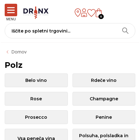
0
MENU
Domov
Polz
Belo vino
Rdeče vino
Rose
Champagne
Prosecco
Penine
Polsuha, polsladka in
Vsa peneča vina