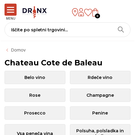
0
MENU
Domov
Chateau Cote de Baleau
Belo vino
Rdeče vino
Rose
Champagne
Prosecco
Penine
Polsuha, polsladka in
Vsa peneča vina