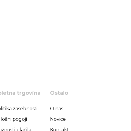
pletna trgovina
Ostalo
litika zasebnosti
O nas
lošni pogoji
Novice
žnosti plačila
Kontakt