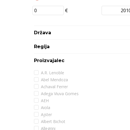
€
Država
Regija
Proizvajalec
A.R. Lenoble
Abel Mendoza
Achaval Ferrer
Adega Viuva Gomes
AEH
Aiola
Ajster
Albert Bichot
Allegrini