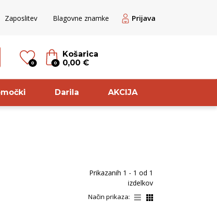
Prijava
Zaposlitev
Blagovne znamke
Košarica
0,00 €
0
0
omočki
Darila
AKCIJA
til
Sorta
ogato rose
Pikolit
Prikazanih
1 - 1
od
1
ogato belo
Cuve
izdelkov
ogato rdeče
Pinela
Način prikaza:
veže belo
Modri pinot