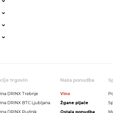
cije trgovin
Naša ponudba
S
ina DRINX Trebnje
Vino
Po
ina DRINX BTC Ljubljana
Žgane pijače
Sp
ina DRINX Rudnik
Ostala ponudba
Mo