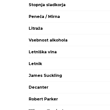
Attems
Stopnja sladkorja
Avignonesi Capannelle
Aviva
Peneča / Mirna
Ayala
Babich
Litraža
Bargylus
Barkola
Vsebnost alkohola
Baron Philippe de Rothschild
Baron-Fuente
Letniška vina
Barone Ricasoli
Barons de Rothschild
Letnik
Bastian
Batič
James Suckling
Bedin
BelAire
Decanter
Bellini
Benvenuti
Robert Parker
Berlucchi
Bernard Defaix