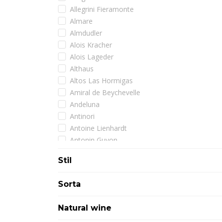
Allegrini Fieramonte
Almare
Almdudler
Alois Kracher
Alois Lageder
Althaus
Altos Las Hormigas
Amiral de Beychevelle
Andeluna
Antinori
Antoine Lienhardt
Antonin Guyon
Arman
Stil
Armand de Brignac
Artadi
Sorta
Assuli
Astoria
Natural wine
Atimo