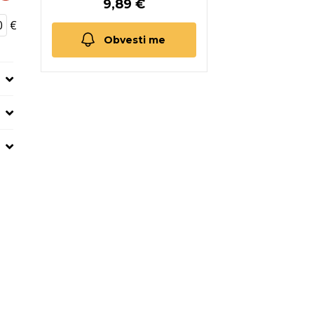
9,89 €
€
Obvesti me