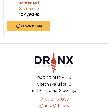
Belcier 1,5 l
V PRIHODU
104,90 €
Obvesti me
BARGROUP d.o.o
Obrtniška ulica 18
8210 Trebnje, Slovenija
07 34 61 000
info@drinx.si