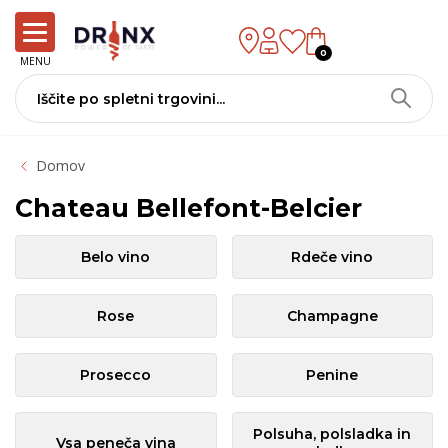
0
MENU
Domov
Chateau Bellefont-Belcier
Belo vino
Rdeče vino
Rose
Champagne
Prosecco
Penine
Polsuha, polsladka in
Vsa peneča vina