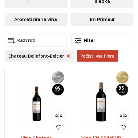
sladka
Aromatizirana vina
En Primeur
Filter
Chateau Bellefont-Belcier
Počisti vse filtre