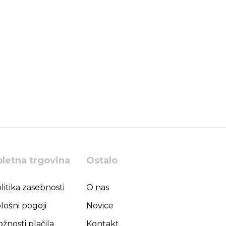
pletna trgovina
Ostalo
litika zasebnosti
O nas
lošni pogoji
Novice
žnosti plačila
Kontakt