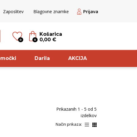
Prijava
Zaposlitev
Blagovne znamke
Košarica
0,00 €
0
0
omočki
Darila
AKCIJA
til
Sorta
ogato rose
Pinela
Prikazanih
1 - 5
od
5
ogato rdeče
Pinot
izdelkov
ogato Belo /
Meunier
Način prikaza:
ranžno
Pikolit