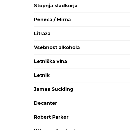
Attems
Stopnja sladkorja
Avignonesi Capannelle
Aviva
Peneča / Mirna
Ayala
Babich
Litraža
Bargylus
Barkola
Vsebnost alkohola
Baron Philippe de Rothschild
Baron-Fuente
Letniška vina
Barone Ricasoli
Barons de Rothschild
Letnik
Bastian
Batič
James Suckling
Bedin
BelAire
Decanter
Bellini
Benvenuti
Robert Parker
Berlucchi
Bernard Defaix