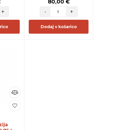
€
80,00 €
+
-
+
rico
Dodaj v košarico
zija