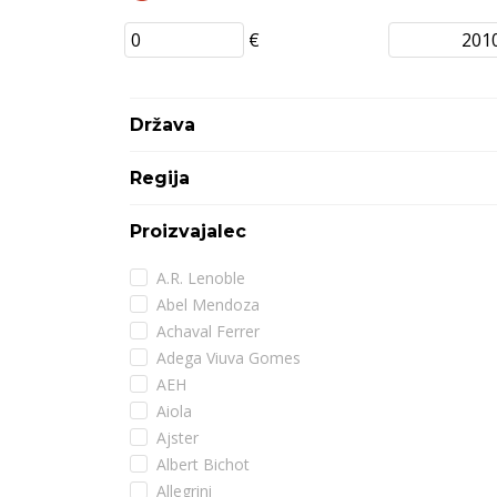
€
Država
Regija
Proizvajalec
A.R. Lenoble
Abel Mendoza
Achaval Ferrer
Adega Viuva Gomes
AEH
Aiola
Ajster
Albert Bichot
Allegrini