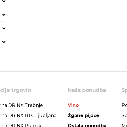
cije trgovin
Naša ponudba
S
ina DRINX Trebnje
Vino
Po
ina DRINX BTC Ljubljana
Žgane pijače
Sp
ina DRINX Rudnik
Ostala ponudba
Mo