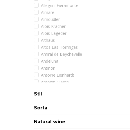
Allegrini Fieramonte
Almare
Almdudler
Alois Kracher
Alois Lageder
Althaus
Altos Las Hormigas
Amiral de Beychevelle
Andeluna
Antinori
Antoine Lienhardt
Antonin Guyon
Arman
Stil
Armand de Brignac
Artadi
Sorta
Assuli
Astoria
Natural wine
Atimo