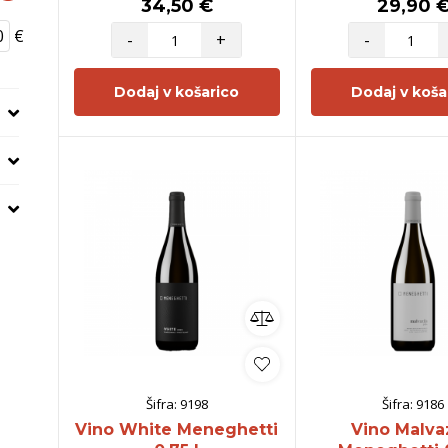
34,50 €
29,90 
€
-
+
-
Dodaj v košarico
Dodaj v koša
Šifra:
9198
Šifra:
9186
Vino White Meneghetti
Vino Malva