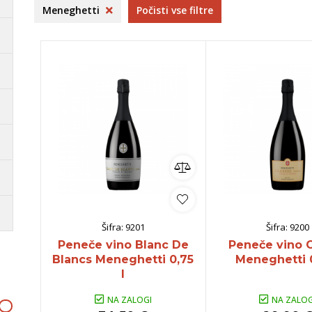
ncija
Vipavska
Frelih
S
Meneghetti
Počisti vse filtre
rija
dolina
B
Kras
S
ko
omočki
Whisky
Pivo
Kozarci
jska ponudba
Natural wine
lej vse
Poglej vse
Poglej vse
P
Šifra:
9201
Šifra:
9200
Peneče vino Blanc De
Peneče vino C
Blancs Meneghetti 0,75
Meneghetti 0
l
NA ZALOGI
NA ZALOG