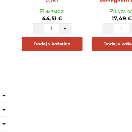
0,75 l
Meneghetti 0
NA ZALOGI
NA ZALOG
44,51 €
17,49 €
-
+
-
Dodaj v košarico
Dodaj v koša