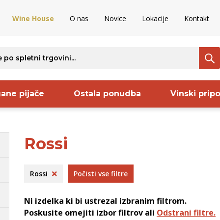
Wine House
O nas
Novice
Lokacije
Kontakt
ane pijače
Ostala ponudba
Vinski prip
Rossi
ava
Regija
Proizvajalec
S
ncija
Kras
Keltis
B
Rossi
Počisti vse filtre
ija
Goriška Brda
Pommery
O
nija
Dolenjska
Frelih
B
Ni izdelka ki bi ustrezal izbranim filtrom.
aška
Vipavska
Codorniu
B
Poskusite omejiti izbor filtrov ali
Odstrani filtre.