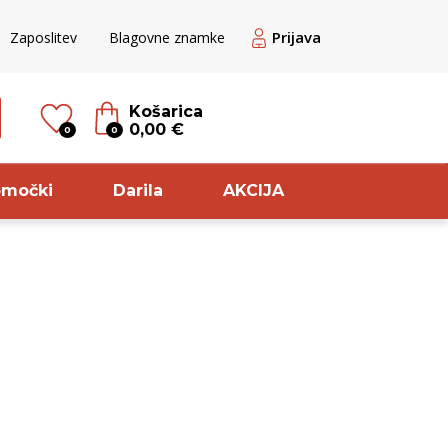
Prijava
Zaposlitev
Blagovne znamke
Košarica
0,00 €
0
0
omočki
Darila
AKCIJA
til
Sorta
ogato Belo /
Cuve
ranžno
Rebula
ogato belo
Pinot
ogato rose
Meunier