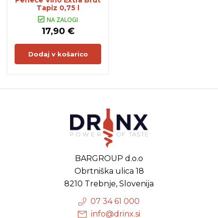
Peneče Vino Extra Brut
Tapiz 0,75 l
NA ZALOGI
17,90 €
Dodaj v košarico
BARGROUP d.o.o
Obrtniška ulica 18
8210 Trebnje, Slovenija
07 34 61 000
info@drinx.si