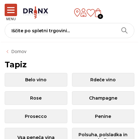
0
MENU
Domov
Tapiz
Belo vino
Rdeče vino
Rose
Champagne
Prosecco
Penine
Polsuha, polsladka in
Vsa peneča vina