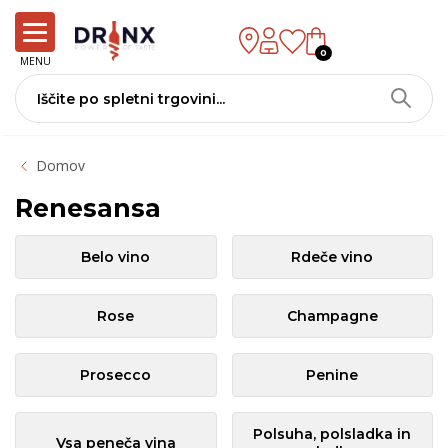
0
MENU
Domov
Renesansa
Belo vino
Rdeče vino
Rose
Champagne
Prosecco
Penine
Polsuha, polsladka in
Vsa peneča vina