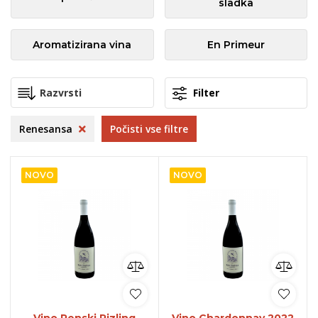
sladka
Aromatizirana vina
En Primeur
Filter
Renesansa
Počisti vse filtre
NOVO
NOVO