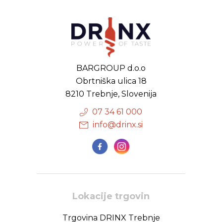
BARGROUP d.o.o
Obrtniška ulica 18
8210 Trebnje, Slovenija
07 34 61 000
info@drinx.si
Lokacije trgovin
Trgovina DRINX Trebnje