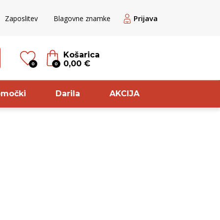
Prijava
Zaposlitev
Blagovne znamke
Košarica
0,00 €
0
0
omočki
Darila
AKCIJA
til
Sorta
ogato rose
Pikolit
ogato Belo /
Glera
ranžno
Chardonnay
veže belo
Pinela