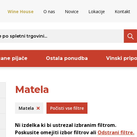
Wine House
O nas
Novice
Lokacije
Kontakt
ane pijače
Ostala ponudba
Vinski prip
Matela
ava
Regija
Proizvajalec
S
nija
Istra
Frelih
B
Matela
Počisti vse filtre
rija
Vipavska
Sanctum
B
aška
dolina
Codorniu
O
Ni izdelka ki bi ustrezal izbranim filtrom.
venija
Dolenjska
Keltis
S
Poskusite omejiti izbor filtrov ali
Odstrani filtre.