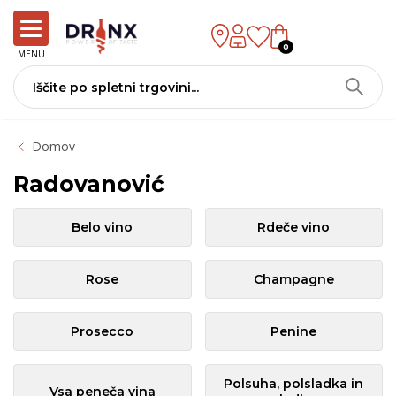
0
MENU
Domov
Radovanović
Belo vino
Rdeče vino
Rose
Champagne
Prosecco
Penine
Polsuha, polsladka in
Vsa peneča vina