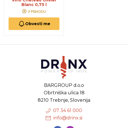
Vino Chateau Olivier
Blanc 0,75 l
V PRIHODU
Obvesti me
BARGROUP d.o.o
Obrtniška ulica 18
8210 Trebnje, Slovenija
07 34 61 000
info@drinx.si