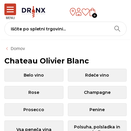
0
MENU
Domov
Chateau Olivier Blanc
Belo vino
Rdeče vino
Rose
Champagne
Prosecco
Penine
Polsuha, polsladka in
Vsa peneča vina