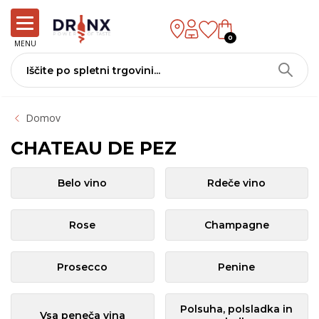
0
MENU
Domov
CHATEAU DE PEZ
Belo vino
Rdeče vino
Rose
Champagne
Prosecco
Penine
Polsuha, polsladka in
Vsa peneča vina