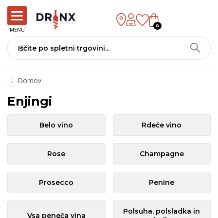
0
MENU
Domov
Enjingi
Belo vino
Rdeče vino
Rose
Champagne
Prosecco
Penine
Polsuha, polsladka in
Vsa peneča vina