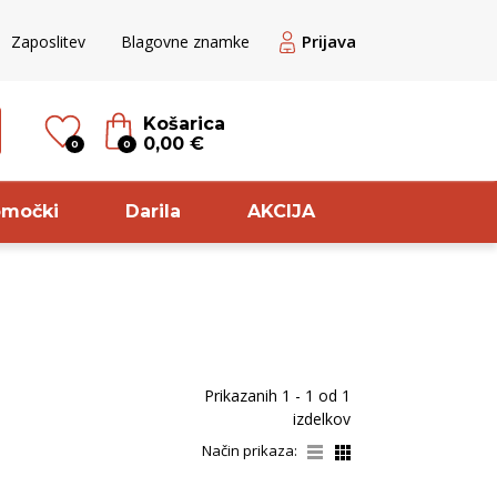
Prijava
Zaposlitev
Blagovne znamke
Košarica
0,00 €
0
0
omočki
Darila
AKCIJA
til
Sorta
veže rdeče
Cuve
Prikazanih
1 - 1
od
1
ogato rdeče
Chardonnay
izdelkov
ogato rose
Modri pinot
Način prikaza:
veže belo
Glera