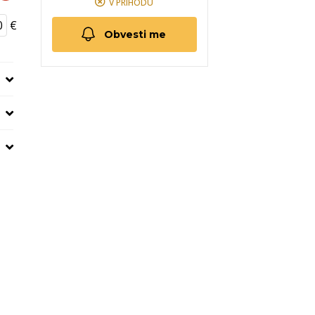
V PRIHODU
€
Obvesti me