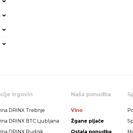
cije trgovin
Naša ponudba
S
ina DRINX Trebnje
Vino
Po
ina DRINX BTC Ljubljana
Žgane pijače
Sp
ina DRINX Rudnik
Ostala ponudba
Mo