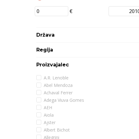
€
Država
Regija
Proizvajalec
A.R. Lenoble
Abel Mendoza
Achaval Ferrer
Adega Viuva Gomes
AEH
Aiola
Ajster
Albert Bichot
Allegrini