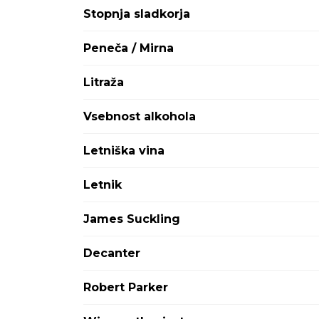
Attems
Stopnja sladkorja
Avignonesi Capannelle
Aviva
Peneča / Mirna
Ayala
Babich
Litraža
Bargylus
Barkola
Vsebnost alkohola
Baron Philippe de Rothschild
Baron-Fuente
Letniška vina
Barone Ricasoli
Barons de Rothschild
Letnik
Bastian
Batič
James Suckling
Bedin
BelAire
Decanter
Bellini
Benvenuti
Robert Parker
Berlucchi
Bernard Defaix