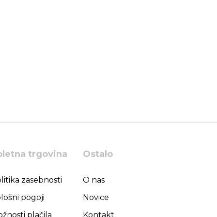
pletna trgovina
Ostalo
litika zasebnosti
O nas
lošni pogoji
Novice
žnosti plačila
Kontakt