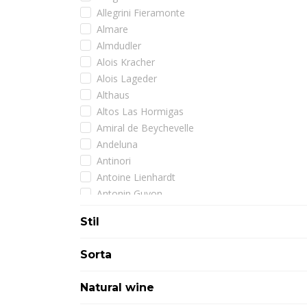
Allegrini Fieramonte
Almare
Almdudler
Alois Kracher
Alois Lageder
Althaus
Altos Las Hormigas
Amiral de Beychevelle
Andeluna
Antinori
Antoine Lienhardt
Antonin Guyon
Arman
Stil
Armand de Brignac
Artadi
Sorta
Assuli
Astoria
Natural wine
Atimo