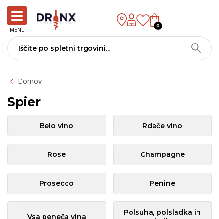
0
MENU
Domov
Spier
Belo vino
Rdeče vino
Rose
Champagne
Prosecco
Penine
Polsuha, polsladka in
Vsa peneča vina