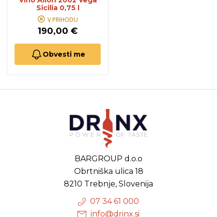
Vino Alion 2002 Vega
Sicilia 0,75 l
V PRIHODU
190,00 €
Obvesti me
BARGROUP d.o.o
Obrtniška ulica 18
8210 Trebnje, Slovenija
07 34 61 000
info@drinx.si