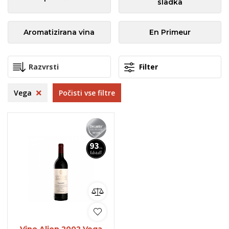
sladka
Aromatizirana vina
En Primeur
Filter
Vega
Počisti vse filtre