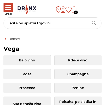
0
MENU
Domov
Vega
Belo vino
Rdeče vino
Rose
Champagne
Prosecco
Penine
Polsuha, polsladka in
Vsa peneča vina