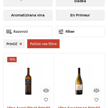
sladka
Aromatizirana vina
En Primeur
Filter
Prinčič
Počisti vse filtre
-15%