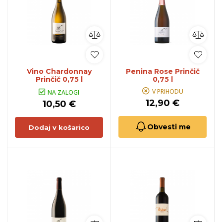
Vino Chardonnay
Penina Rose Prinčič
Prinčič 0,75 l
0,75 l
V PRIHODU
NA ZALOGI
12,90 €
10,50 €
Obvesti me
Dodaj v košarico