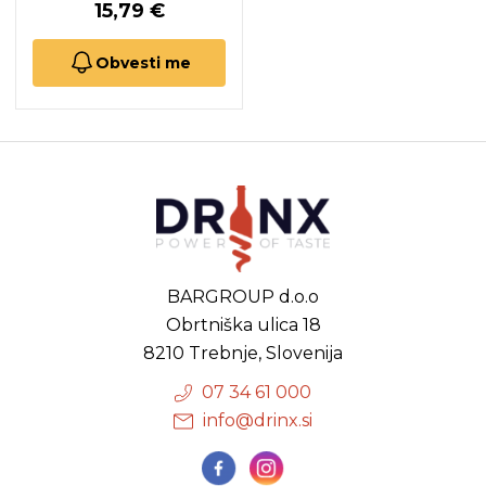
15,79 €
Obvesti me
BARGROUP d.o.o
Obrtniška ulica 18
8210 Trebnje, Slovenija
07 34 61 000
info@drinx.si