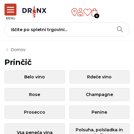
0
MENU
Domov
Prinčič
Belo vino
Rdeče vino
Rose
Champagne
Prosecco
Penine
Polsuha, polsladka in
Vsa peneča vina