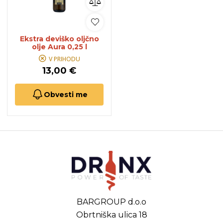
Ekstra deviško oljčno
olje Aura 0,25 l
V PRIHODU
13,00 €
Obvesti me
BARGROUP d.o.o
Obrtniška ulica 18