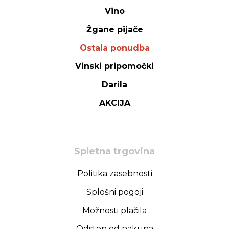
Vino
Žgane pijače
Ostala ponudba
Vinski pripomočki
Darila
AKCIJA
Spletna trgovina
Politika zasebnosti
Splošni pogoji
Možnosti plačila
Odstop od nakupa