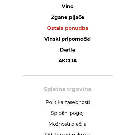
Vino
Žgane pijače
Ostala ponudba
Vinski pripomočki
Darila
AKCIJA
Spletna trgovina
Politika zasebnosti
Splošni pogoji
Možnosti plačila
Odstop od nakupa