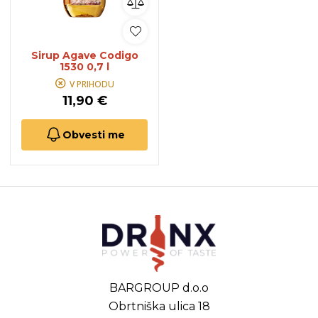
Sirup Agave Codigo
1530 0,7 l
V PRIHODU
11,90 €
Obvesti me
BARGROUP d.o.o
Obrtniška ulica 18