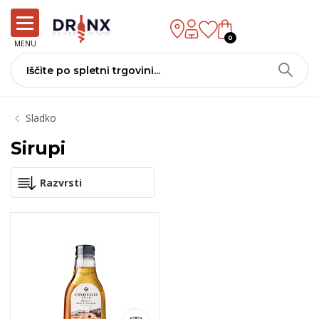
0
MENU
Sladko
Sirupi