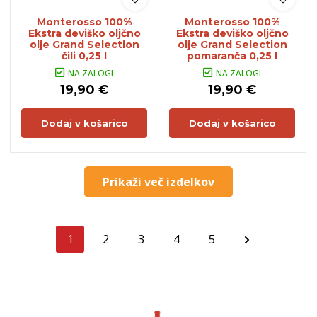
Monterosso 100%
Monterosso 100%
Ekstra deviško oljčno
Ekstra deviško oljčno
olje Grand Selection
olje Grand Selection
čili 0,25 l
pomaranča 0,25 l
NA ZALOGI
NA ZALOGI
19,90 €
19,90 €
Dodaj v košarico
Dodaj v košarico
Prikaži več izdelkov
1
2
3
4
5