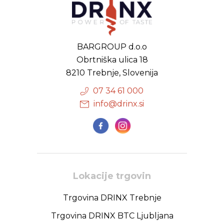
BARGROUP d.o.o
Obrtniška ulica 18
8210 Trebnje, Slovenija
07 34 61 000
info@drinx.si
Lokacije trgovin
Trgovina DRINX Trebnje
Trgovina DRINX BTC Ljubljana