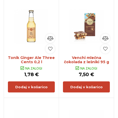
Tonik Ginger Ale Three
Venchi mlečna
Cents 0,2 l
čokolada z lešniki 95 g
NA ZALOGI
NA ZALOGI
1,78 €
7,50 €
Dodaj v košarico
Dodaj v košarico