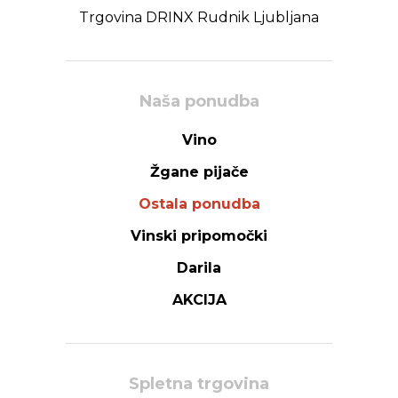
Trgovina DRINX Rudnik Ljubljana
Naša ponudba
Vino
Žgane pijače
Ostala ponudba
Vinski pripomočki
Darila
AKCIJA
Spletna trgovina