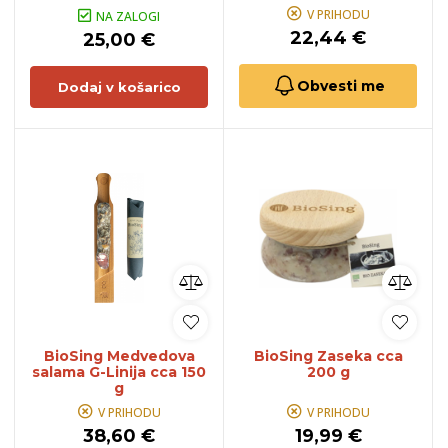
V PRIHODU
NA ZALOGI
22,44 €
25,00 €
Obvesti me
Dodaj v košarico
BioSing Medvedova
BioSing Zaseka cca
salama G-Linija cca 150
200 g
g
V PRIHODU
V PRIHODU
38,60 €
19,99 €