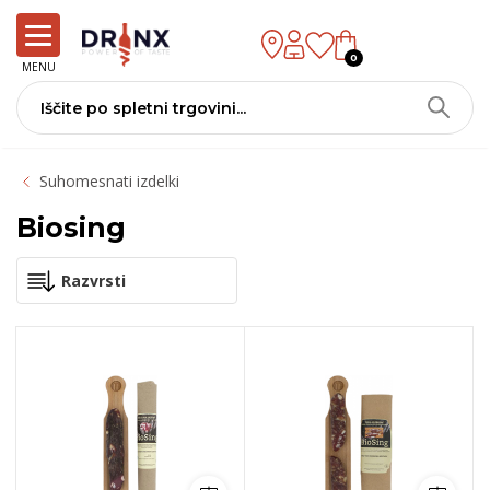
0
MENU
Suhomesnati izdelki
Biosing