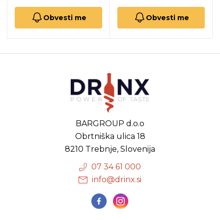
Obvesti me
Obvesti me
BARGROUP d.o.o
Obrtniška ulica 18
8210 Trebnje, Slovenija
07 34 61 000
info@drinx.si