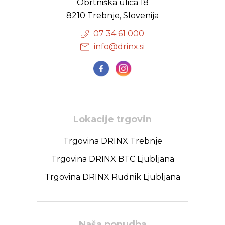
Obrtniška ulica 18
8210 Trebnje, Slovenija
07 34 61 000
info@drinx.si
Lokacije trgovin
Trgovina DRINX Trebnje
Trgovina DRINX BTC Ljubljana
Trgovina DRINX Rudnik Ljubljana
Naša ponudba