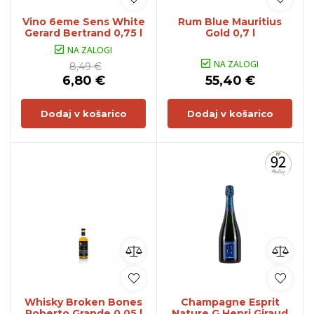
Vino 6eme Sens White
Rum Blue Mauritius
Gerard Bertrand 0,75 l
Gold 0,7 l
NA ZALOGI
NA ZALOGI
8,49 €
6,80 €
55,40 €
Dodaj v košarico
Dodaj v košarico
Whisky Broken Bones
Champagne Esprit
Roberto Grande 0,05 l
Nature G Henri Giraud