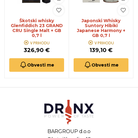
Škotski whisky
Japonski Whisky
Glenfiddich 23 GRAND
Suntory Hibiki
CRU Single Malt + GB
Japanese Harmony +
0,7 l
GB 0,7 l
V PRIHODU
V PRIHODU
326,90 €
139,10 €
Obvesti me
Obvesti me
BARGROUP d.o.o