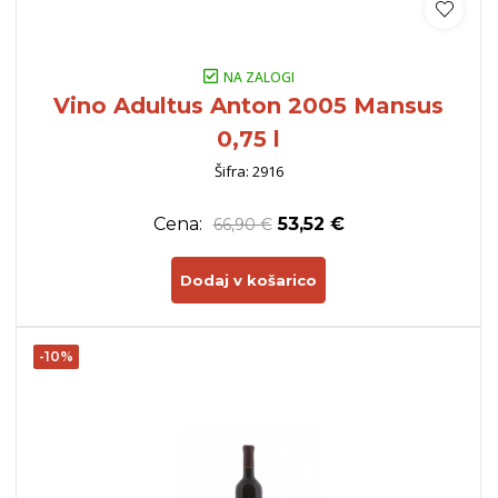
NA ZALOGI
Vino Adultus Anton 2005 Mansus
0,75 l
Šifra: 2916
Cena:
53,52 €
66,90 €
Dodaj v košarico
-10%