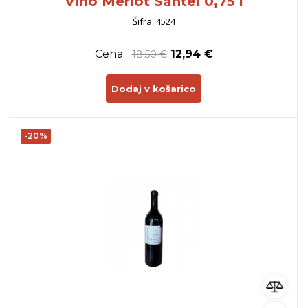
Vino Merlot Santei 0,75 l
Šifra: 4524
Cena:
12,94 €
18,50 €
Dodaj v košarico
-20%