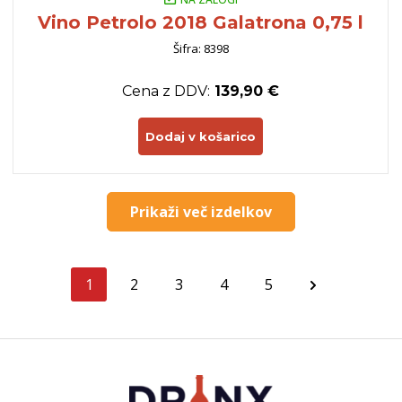
Vino Petrolo 2018 Galatrona 0,75 l
Šifra: 8398
Cena z DDV:
139,90 €
Dodaj v košarico
Prikaži več izdelkov
1
2
3
4
5