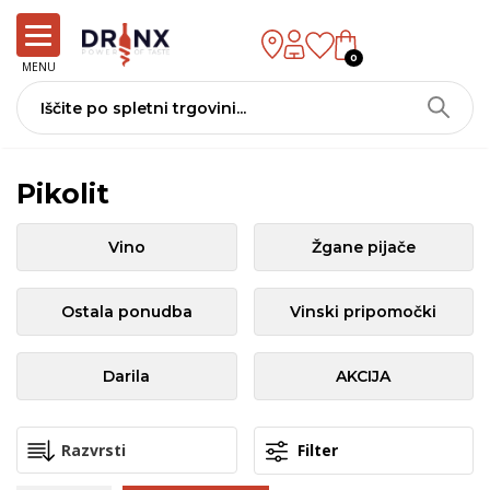
0
MENU
Pikolit
Vino
Žgane pijače
Ostala ponudba
Vinski pripomočki
Darila
AKCIJA
Filter