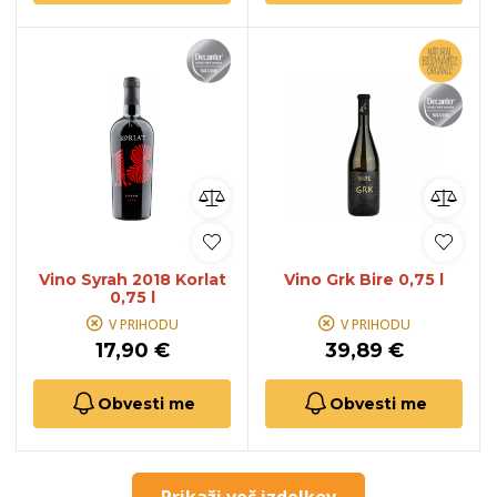
Vino Syrah 2018 Korlat
Vino Grk Bire 0,75 l
0,75 l
V PRIHODU
V PRIHODU
17,90 €
39,89 €
Obvesti me
Obvesti me
Prikaži več izdelkov