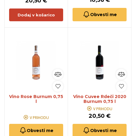
20,50 €
Obvesti me
Dodaj v košarico
Vino Rose Burnum 0,75
Vino Cuvee Rdeči 2020
l
Burnum 0,75 l
V PRIHODU
20,50 €
V PRIHODU
Obvesti me
Obvesti me