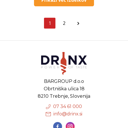
1
2
BARGROUP d.o.o
Obrtniška ulica 18
8210 Trebnje, Slovenija
07 34 61 000
info@drinx.si