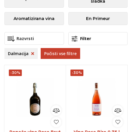
sladka
Aromatizirana vina
En Primeur
Filter
Dalmacija
Počisti vse filtre
-30%
-30%