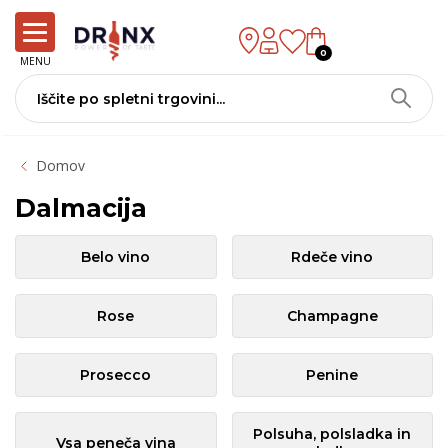
0
MENU
Domov
Dalmacija
Belo vino
Rdeče vino
Rose
Champagne
Prosecco
Penine
Polsuha, polsladka in
Vsa peneča vina