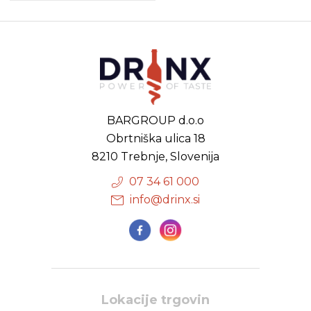
BARGROUP d.o.o
Obrtniška ulica 18
8210 Trebnje, Slovenija
07 34 61 000
info@drinx.si
Lokacije trgovin