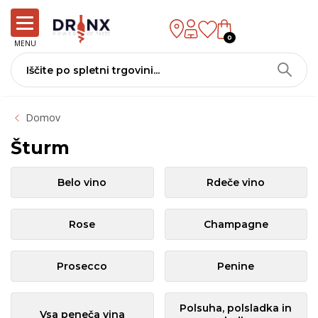
0
MENU
Domov
Šturm
Belo vino
Rdeče vino
Rose
Champagne
Prosecco
Penine
Polsuha, polsladka in
Vsa peneča vina