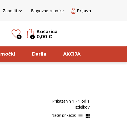
Prijava
Zaposlitev
Blagovne znamke
Košarica
0,00 €
0
0
omočki
Darila
AKCIJA
til
Sorta
ogato rdeče
Chardonnay
Prikazanih
1 - 1
od
1
ogato Belo /
Pinela
izdelkov
ranžno
Glera
Način prikaza:
veže belo
Modri pinot