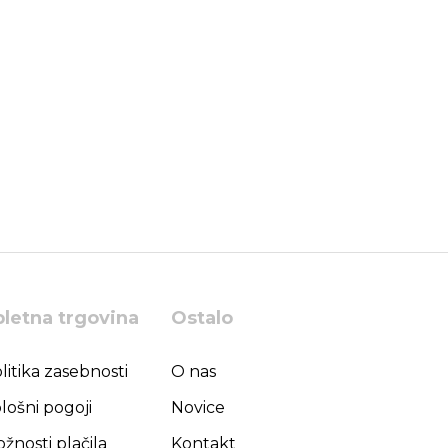
pletna trgovina
Ostalo
litika zasebnosti
O nas
lošni pogoji
Novice
žnosti plačila
Kontakt