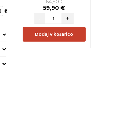
64,90 €
59,90 €
€
-
+
Dodaj v košarico