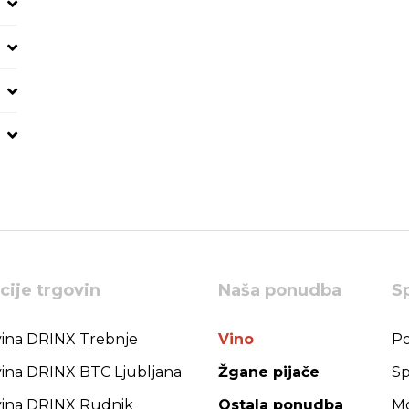
cije trgovin
Naša ponudba
S
ina DRINX Trebnje
Vino
Po
ina DRINX BTC Ljubljana
Žgane pijače
Sp
ina DRINX Rudnik
Ostala ponudba
Mo