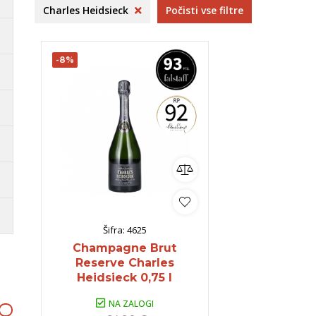
ija
Vipavska
Codorniu
B
Charles Heidsieck
Počisti vse filtre
venija
dolina
S
Kras
B
-8%
ko
omočki
Whisky
Pivo
Kozarci
jska ponudba
Natural wine
lej vse
Poglej vse
Poglej vse
P
Šifra:
4625
Champagne Brut
Reserve Charles
Heidsieck 0,75 l
NA ZALOGI