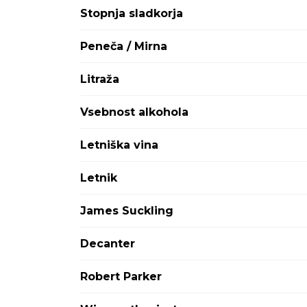
Attems
Stopnja sladkorja
Avignonesi Capannelle
Aviva
Peneča / Mirna
Ayala
Babich
Litraža
Bargylus
Barkola
Vsebnost alkohola
Baron Philippe de Rothschild
Baron-Fuente
Letniška vina
Barone Ricasoli
Barons de Rothschild
Letnik
Bastian
Batič
James Suckling
Bedin
BelAire
Decanter
Bellini
Benvenuti
Robert Parker
Berlucchi
Bernard Defaix