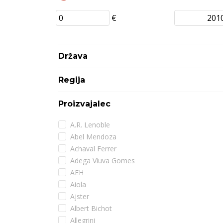
€
Država
Regija
Proizvajalec
A.R. Lenoble
Abel Mendoza
Achaval Ferrer
Adega Viuva Gomes
AEH
Aiola
Ajster
Albert Bichot
Allegrini