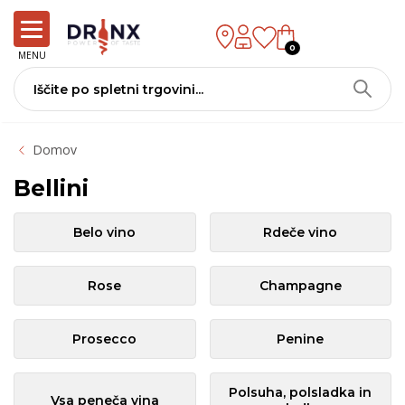
0
MENU
Domov
Bellini
Belo vino
Rdeče vino
Rose
Champagne
Prosecco
Penine
Polsuha, polsladka in
Vsa peneča vina