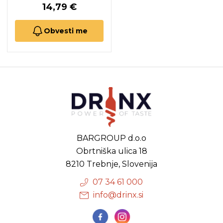
14,79 €
Obvesti me
BARGROUP d.o.o
Obrtniška ulica 18
8210 Trebnje, Slovenija
07 34 61 000
info@drinx.si