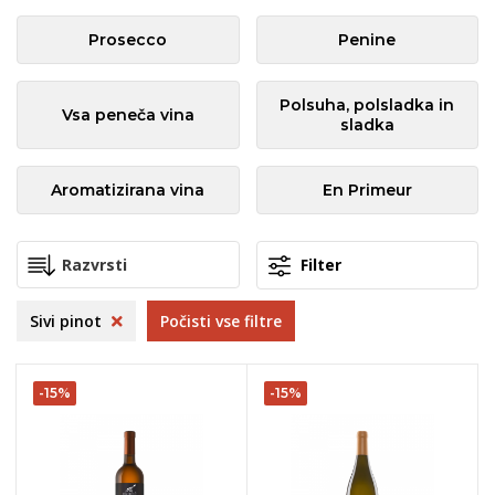
Prosecco
Penine
Polsuha, polsladka in
Vsa peneča vina
sladka
Aromatizirana vina
En Primeur
Filter
Sivi pinot
Počisti vse filtre
-15%
-15%