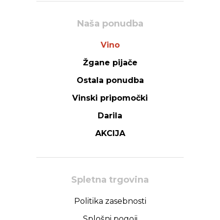
Naša ponudba
Vino
Žgane pijače
Ostala ponudba
Vinski pripomočki
Darila
AKCIJA
Spletna trgovina
Politika zasebnosti
Splošni pogoji