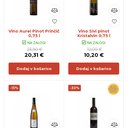
Vino Aurei Pinot Prinčič
Vino Sivi pinot
0,75 l
Kristalvin 0,75 l
NA ZALOGI
NA ZALOGI
23,90 €
12,00 €
20,31 €
10,20 €
Dodaj v košarico
Dodaj v košarico
-15%
-30%