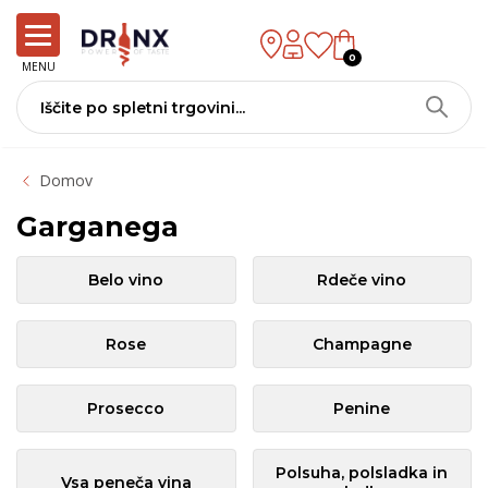
0
MENU
Domov
Garganega
Belo vino
Rdeče vino
Rose
Champagne
Prosecco
Penine
Polsuha, polsladka in
Vsa peneča vina