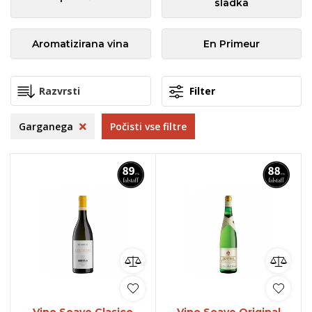
sladka
Aromatizirana vina
En Primeur
Filter
Garganega
Počisti vse filtre