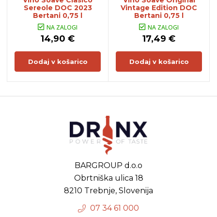
Vino Soave Clasico
Vino Soave Original
Sereole DOC 2023
Vintage Edition DOC
Bertani 0,75 l
Bertani 0,75 l
NA ZALOGI
NA ZALOGI
14,90 €
17,49 €
Dodaj v košarico
Dodaj v košarico
BARGROUP d.o.o
Obrtniška ulica 18
8210 Trebnje, Slovenija
07 34 61 000