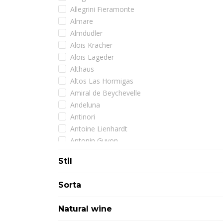
Allegrini Fieramonte
Almare
Almdudler
Alois Kracher
Alois Lageder
Althaus
Altos Las Hormigas
Amiral de Beychevelle
Andeluna
Antinori
Antoine Lienhardt
Antonin Guyon
Arman
Stil
Armand de Brignac
Artadi
Sorta
Assuli
Astoria
Natural wine
Atimo