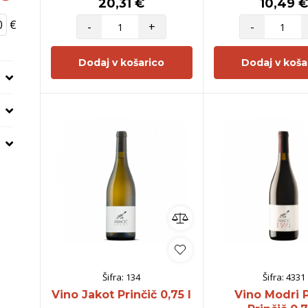
20,31 €
10,49 
€
-
+
-
Dodaj v košarico
Dodaj v koša
Šifra:
134
Šifra:
4331
Vino Jakot Prinčič 0,75 l
Vino Modri 