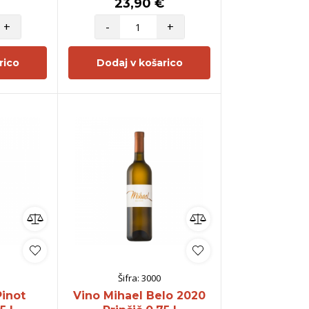
€
23,90 €
+
-
+
rico
Dodaj v košarico
Šifra:
3000
Pinot
Vino Mihael Belo 2020