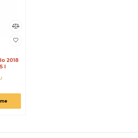
lo 2018
5 l
U
 me