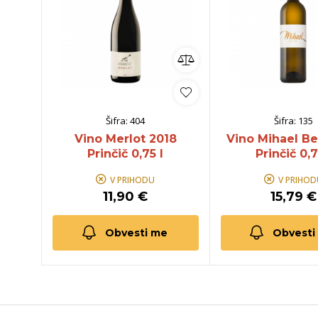
Šifra:
404
Šifra:
135
Vino Merlot 2018
Vino Mihael Be
Prinčič 0,75 l
Prinčič 0,7
V PRIHODU
V PRIHOD
11,90 €
15,79 €
Obvesti me
Obvesti