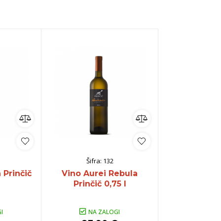
veže rdeče
Chardonnay
ogato Belo /
Glera
ranžno
Rebula
Pinot
Tequila
Panettone
Hladilniki
Meunier
Registracija B2B
Cuve
oglej vse
Poglej vse
Šifra:
132
 Prinčič
Vino Aurei Rebula
Prinčič 0,75 l
I
NA ZALOGI