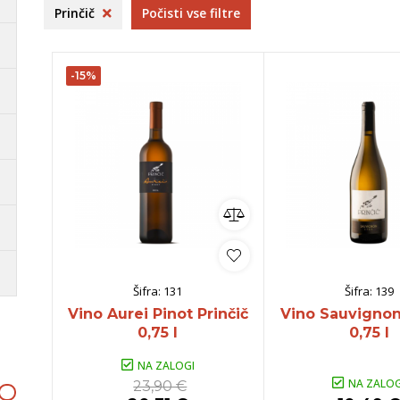
aška
Bela Krajina
Frelih
S
Prinčič
Počisti vse filtre
rija
Istra
B
Dolenjska
O
-15%
ko
omočki
Whisky
Pivo
Kozarci
jska ponudba
Natural wine
lej vse
Poglej vse
Poglej vse
P
Šifra:
131
Šifra:
139
Vino Aurei Pinot Prinčič
Vino Sauvignon
0,75 l
0,75 l
NA ZALOGI
NA ZALOG
23,90 €