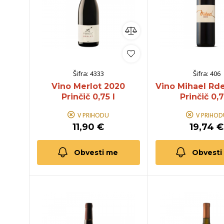
Šifra:
4333
Šifra:
406
Vino Merlot 2020
Vino Mihael Rd
Prinčič 0,75 l
Prinčič 0,7
V PRIHODU
V PRIHOD
11,90 €
19,74 €
Obvesti me
Obvesti