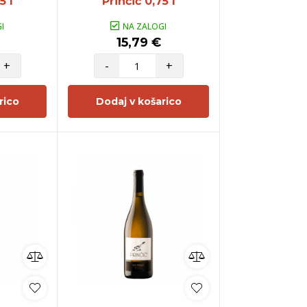
5 l
Prinčič 0,75 l
I
NA ZALOGI
15,79 €
+
-
+
rico
Dodaj v košarico