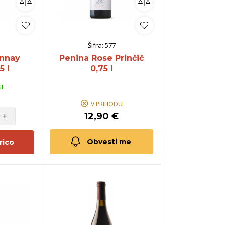
Šifra:
577
onnay
Penina Rose Prinčič
5 l
0,75 l
I
V PRIHODU
+
12,90 €
Obvesti me
rico