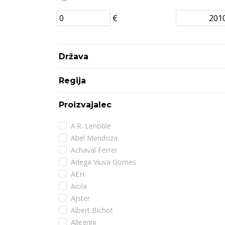
€
Država
Regija
Proizvajalec
A.R. Lenoble
Abel Mendoza
Achaval Ferrer
Adega Viuva Gomes
AEH
Aiola
Ajster
Albert Bichot
Allegrini