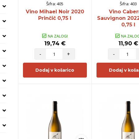
Šifra:
405
Šifra:
403
Vino Mihael Noir 2020
Vino Caber
Prinčič 0,75 l
Sauvignon 2022
0,75 l
NA ZALOGI
NA ZALOG
19,74 €
11,90 €
-
+
-
Dodaj v košarico
Dodaj v koša