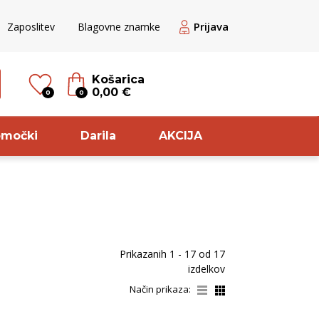
Prijava
Zaposlitev
Blagovne znamke
Košarica
0,00 €
0
0
omočki
Darila
AKCIJA
til
Sorta
ogato rose
Pinela
Prikazanih
1 - 17
od
17
veže belo
Zelen
izdelkov
ogato rdeče
Modri pinot
Način prikaza:
ogato belo
Pikolit