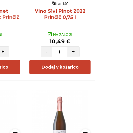
Šifra:
140
net
Vino Sivi Pinot 2022
 Prinčič
Prinčič 0,75 l
I
NA ZALOGI
10,49 €
+
-
+
rico
Dodaj v košarico