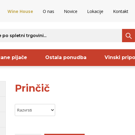
Wine House
O nas
Novice
Lokacije
Kontakt
ane pijače
Ostala ponudba
Vinski prip
Prinčič
ava
Regija
Proizvajalec
S
ncija
Vipavska
Pommery
B
nija
dolina
Codorniu
S
venija
Kras
Keltis
B
ija
Goriška Brda
Sanctum
B