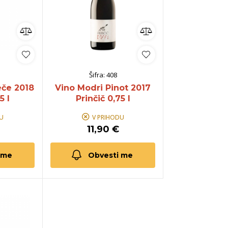
Šifra:
408
eče 2018
Vino Modri Pinot 2017
5 l
Prinčič 0,75 l
U
V PRIHODU
11,90 €
 me
Obvesti me