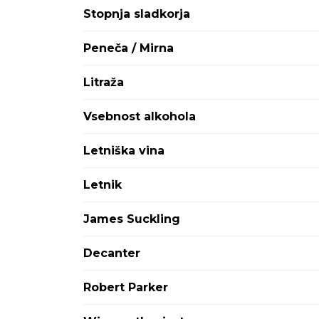
Attems
Stopnja sladkorja
Avignonesi Capannelle
Aviva
Peneča / Mirna
Ayala
Babich
Litraža
Bargylus
Barkola
Vsebnost alkohola
Baron Philippe de Rothschild
Baron-Fuente
Letniška vina
Barone Ricasoli
Barons de Rothschild
Letnik
Bastian
Batič
James Suckling
Bedin
BelAire
Decanter
Bellini
Benvenuti
Robert Parker
Berlucchi
Bernard Defaix