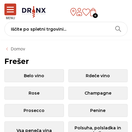
0
MENU
Domov
Frešer
Belo vino
Rdeče vino
Rose
Champagne
Prosecco
Penine
Polsuha, polsladka in
Vsa peneča vina