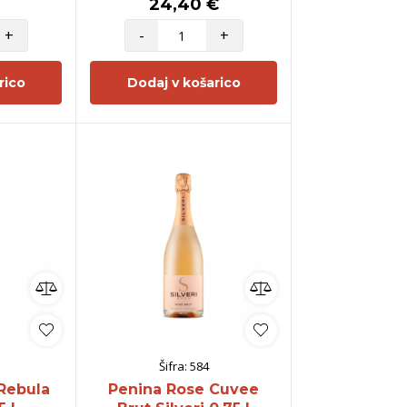
24,40 €
+
-
+
rico
Dodaj v košarico
Šifra:
584
Rebula
Penina Rose Cuvee