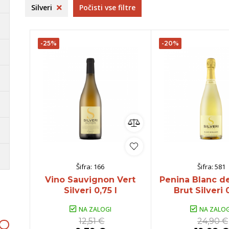
venija
dolina
Codorniu
B
Silveri
Počisti vse filtre
aška
Goriška Brda
O
Dolenjska
B
-25%
-20%
ko
omočki
Whisky
Pivo
Kozarci
jska ponudba
Natural wine
lej vse
Poglej vse
Poglej vse
P
Šifra:
166
Šifra:
581
Vino Sauvignon Vert
Penina Blanc d
Silveri 0,75 l
Brut Silveri 
NA ZALOGI
NA ZALOG
12,51 €
24,90 €