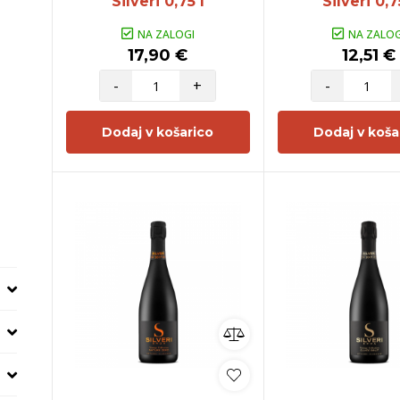
Silveri 0,75 l
Silveri 0,7
NA ZALOGI
NA ZALOG
17,90 €
12,51 €
-
+
-
Dodaj v košarico
Dodaj v koša