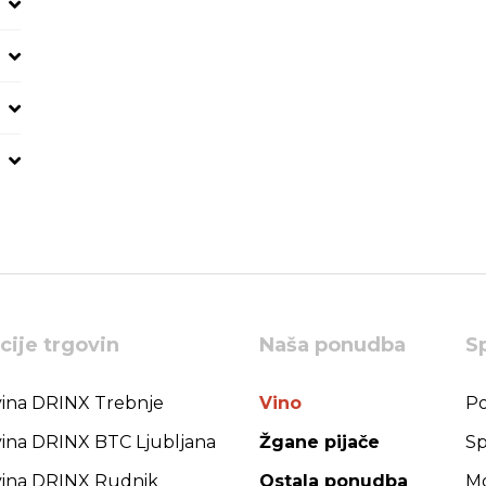
cije trgovin
Naša ponudba
S
ina DRINX Trebnje
Vino
Po
ina DRINX BTC Ljubljana
Žgane pijače
Sp
ina DRINX Rudnik
Ostala ponudba
Mo