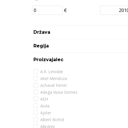
€
Država
Regija
Proizvajalec
A.R. Lenoble
Abel Mendoza
Achaval Ferrer
Adega Viuva Gomes
AEH
Aiola
Ajster
Albert Bichot
Allegrini