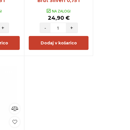
5 l
Brut Silveri 0,75 l
I
NA ZALOGI
24,90 €
+
-
+
rico
Dodaj v košarico