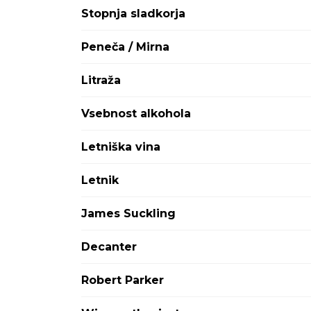
Attems
Stopnja sladkorja
Avignonesi Capannelle
Aviva
Peneča / Mirna
Ayala
Babich
Litraža
Bargylus
Barkola
Vsebnost alkohola
Baron Philippe de Rothschild
Baron-Fuente
Letniška vina
Barone Ricasoli
Barons de Rothschild
Letnik
Bastian
Batič
James Suckling
Bedin
BelAire
Decanter
Bellini
Benvenuti
Robert Parker
Berlucchi
Bernard Defaix