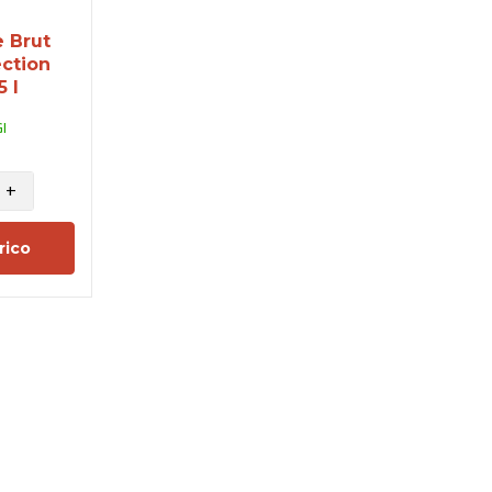
 Brut
ection
5 l
I
+
rico