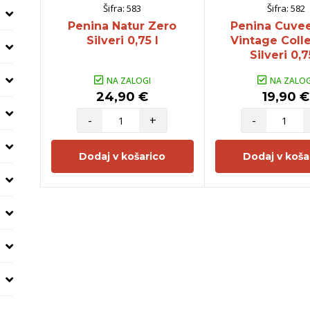
Šifra:
583
Šifra:
582
Penina Natur Zero
Penina Cuvee
Silveri 0,75 l
Vintage Coll
Silveri 0,7
NA ZALOGI
NA ZALOG
24,90 €
19,90 €
-
+
-
Dodaj v košarico
Dodaj v koša