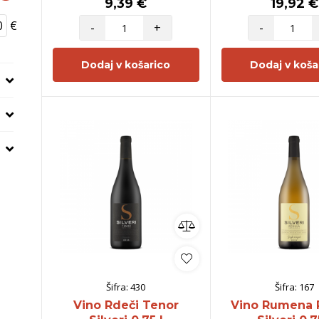
9,39 €
19,92 €
€
-
+
-
Dodaj v košarico
Dodaj v koša
Šifra:
430
Šifra:
167
Vino Rdeči Tenor
Vino Rumena 