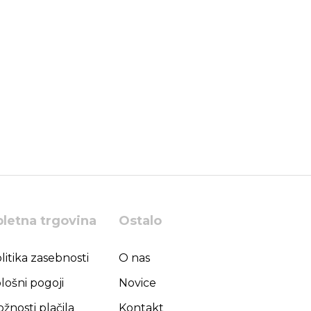
pletna trgovina
Ostalo
litika zasebnosti
O nas
lošni pogoji
Novice
žnosti plačila
Kontakt