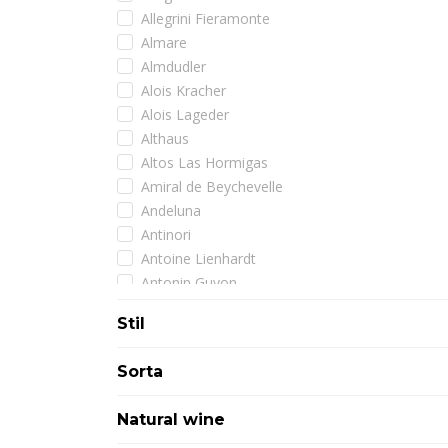
Allegrini Fieramonte
Almare
Almdudler
Alois Kracher
Alois Lageder
Althaus
Altos Las Hormigas
Amiral de Beychevelle
Andeluna
Antinori
Antoine Lienhardt
Antonin Guyon
Arman
Stil
Armand de Brignac
Artadi
Sorta
Assuli
Astoria
Natural wine
Atimo