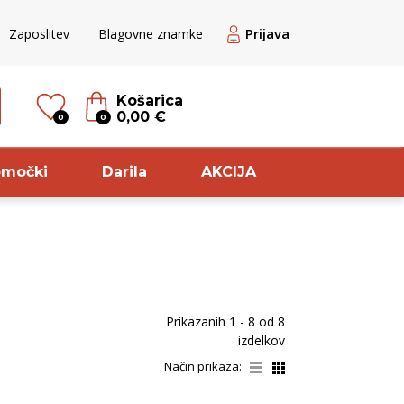
Prijava
Zaposlitev
Blagovne znamke
Košarica
0,00 €
0
0
omočki
Darila
AKCIJA
til
Sorta
ogato rose
Pinot
Prikazanih
1 - 8
od
8
veže belo
Meunier
izdelkov
veže rdeče
Modri pinot
Način prikaza:
ogato rdeče
Rebula