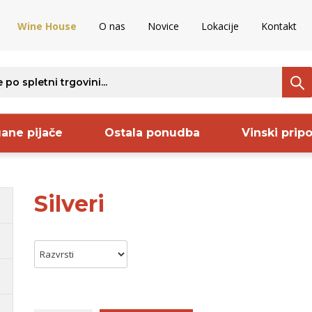
Wine House
O nas
Novice
Lokacije
Kontakt
ane pijače
Ostala ponudba
Vinski prip
Silveri
ava
Regija
Proizvajalec
S
nija
Kras
Pommery
B
rija
Istra
Frelih
S
ncija
Bela Krajina
Keltis
S
ija
Vipavska
Sanctum
B