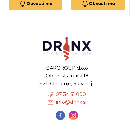
Obvesti me
Obvesti me
BARGROUP d.o.o
Obrtniška ulica 18
8210 Trebnje, Slovenija
07 34 61 000
info@drinx.si