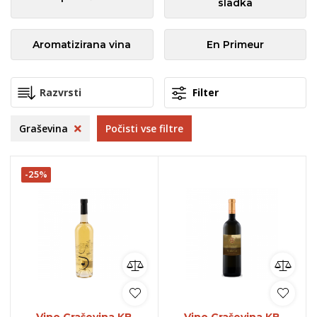
sladka
Aromatizirana vina
En Primeur
Filter
Graševina
Počisti vse filtre
-25%