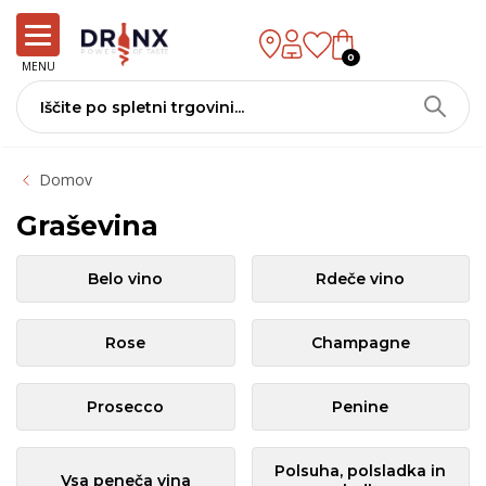
0
MENU
Domov
Graševina
Belo vino
Rdeče vino
Rose
Champagne
Prosecco
Penine
Polsuha, polsladka in
Vsa peneča vina