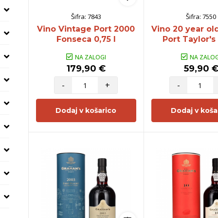
Šifra:
7843
Šifra:
7550
Vino Vintage Port 2000
Vino 20 year o
Fonseca 0,75 l
Port Taylor's 
NA ZALOGI
NA ZALOG
179,90 €
59,90 
-
+
-
Dodaj v košarico
Dodaj v koša