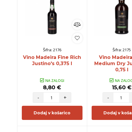
Šifra:
2176
Šifra:
2175
Vino Madeira Fine Rich
Vino Madeira
Justino's 0,375 l
Medium Dry Ju
0,75 l
NA ZALOGI
NA ZALOG
8,80 €
15,60 €
-
+
-
Dodaj v košarico
Dodaj v koša