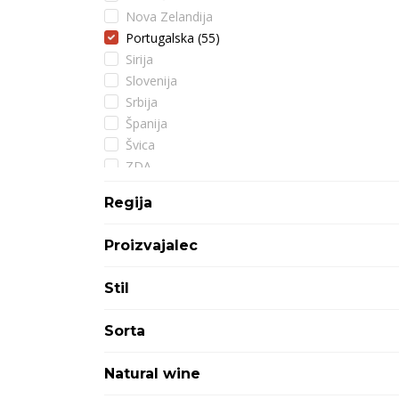
Nova Zelandija
Portugalska
(55)
Sirija
Slovenija
Srbija
Španija
Švica
ZDA
Regija
Proizvajalec
Stil
Sorta
Natural wine