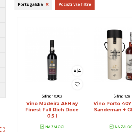
ija
Bela Krajina
Keltis
S
Portugalska
Počisti vse filtre
aška
Dolenjska
B
Goriška Brda
B
ko
omočki
Whisky
Pivo
Kozarci
jska ponudba
Natural wine
lej vse
Poglej vse
Poglej vse
P
Šifra:
10303
Šifra:
428
Vino Madeira AEH 5y
Vino Porto 40
Finest Full Rich Doce
Sandeman + GB
0,5 l
NA ZALOGI
NA ZALOG