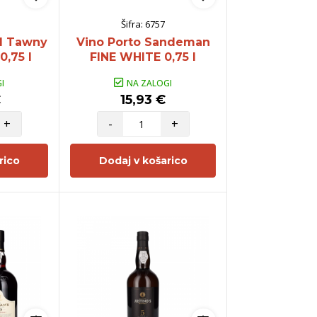
Šifra:
6757
ld Tawny
Vino Porto Sandeman
0,75 l
FINE WHITE 0,75 l
I
NA ZALOGI
€
15,93 €
+
-
+
rico
Dodaj v košarico