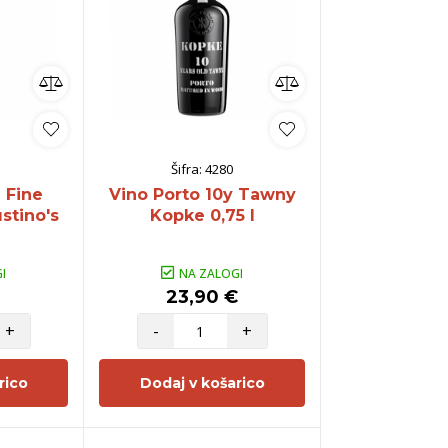
Šifra:
4280
 Fine
Vino Porto 10y Tawny
stino's
Kopke 0,75 l
I
NA ZALOGI
23,90 €
+
-
+
rico
Dodaj v košarico