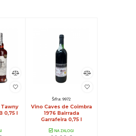
veže rdeče
Chardonnay
ogato rdeče
Modri pinot
ogato rose
Pikolit
Cuve
Tequila
Panettone
Hladilniki
Pinela
Registracija B2B
Glera
oglej vse
Poglej vse
Šifra:
9972
Y Tawny
Vino Caves de Coimbra
 0,75 l
1976 Bairrada
Garrafeira 0,75 l
I
NA ZALOGI