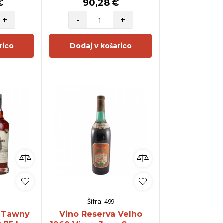
€
90,28 €
+
-
+
rico
Dodaj v košarico
Šifra:
499
Y Tawny
Vino Reserva Velho