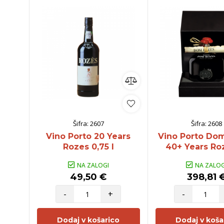
Šifra:
2607
Šifra:
2608
Vino Porto 20 Years
Vino Porto Do
Rozes 0,75 l
40+ Years Roz
NA ZALOGI
NA ZALOG
49,50 €
398,81 
-
+
-
Dodaj v košarico
Dodaj v koša