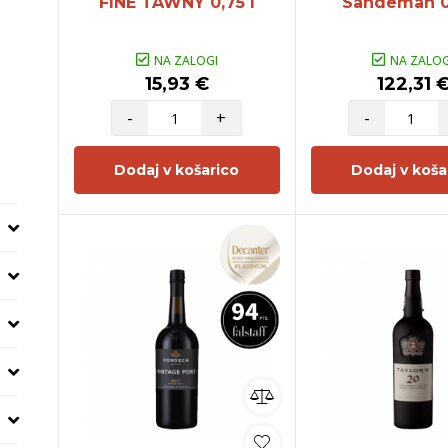
FINE TAWNY 0,75 l
Sandeman 0,
NA ZALOGI
NA ZALOG
15,93 €
122,31 
-
+
-
Dodaj v košarico
Dodaj v koša