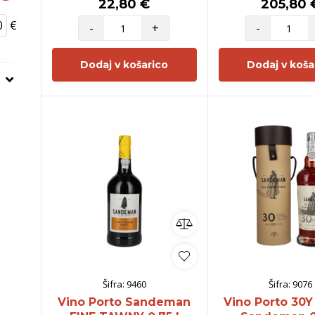
22,80 €
205,80 
€
-
+
-
Dodaj v košarico
Dodaj v koša
Šifra:
9460
Šifra:
9076
Vino Porto Sandeman
Vino Porto 30