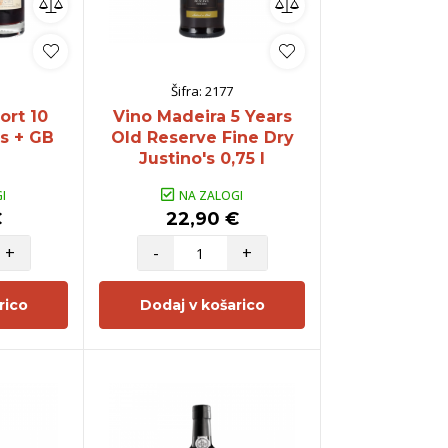
Šifra:
2177
ort 10
Vino Madeira 5 Years
s + GB
Old Reserve Fine Dry
Justino's 0,75 l
I
NA ZALOGI
€
22,90 €
+
-
+
rico
Dodaj v košarico