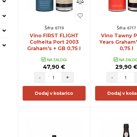
Šifra:
6719
Šifra:
6717
Vino FIRST FLIGHT
Vino Tawny P
Colheita Port 2003
Years Graham'
Graham's + GB 0,75 l
0,75 l
NA ZALOGI
NA ZALOG
47,90 €
29,90 
-
+
-
Dodaj v košarico
Dodaj v koša