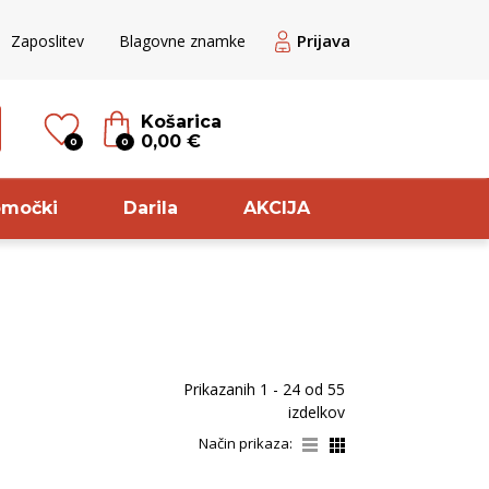
Prijava
Zaposlitev
Blagovne znamke
Košarica
0,00 €
0
0
omočki
Darila
AKCIJA
til
Sorta
ogato belo
Zelen
Prikazanih
1 - 24
od
55
ogato Belo /
Pinot
izdelkov
ranžno
Meunier
Način prikaza:
veže belo
Rebula