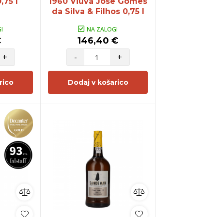
75 l
1960 Viuva Jose Gomes
da Silva & Filhos 0,75 l
I
NA ZALOGI
€
146,40 €
+
-
+
rico
Dodaj v košarico