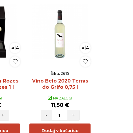
Šifra:
2615
m Rozes
Vino Belo 2020 Terras
es 1 l
do Grifo 0,75 l
I
NA ZALOGI
€
11,50 €
+
-
+
rico
Dodaj v košarico