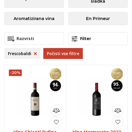
sladka
Aromatizirana vina
En Primeur
Filter
Frescobaldi
Počisti vse filtre
-20%