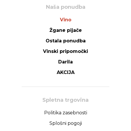
Naša ponudba
Vino
Žgane pijače
Ostala ponudba
Vinski pripomočki
Darila
AKCIJA
Spletna trgovina
Politika zasebnosti
Splošni pogoji