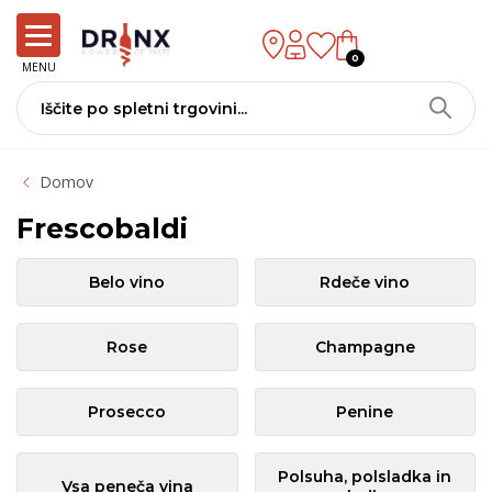
0
MENU
Domov
Frescobaldi
Belo vino
Rdeče vino
Rose
Champagne
Prosecco
Penine
Polsuha, polsladka in
Vsa peneča vina