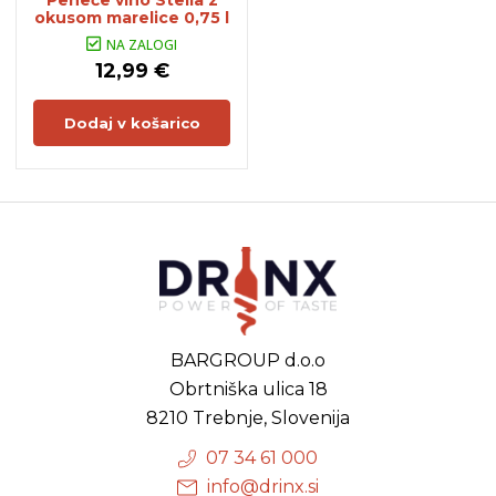
Peneče vino Stella z
okusom marelice 0,75 l
NA ZALOGI
12,99 €
Dodaj v košarico
BARGROUP d.o.o
Obrtniška ulica 18
8210 Trebnje, Slovenija
07 34 61 000
info@drinx.si