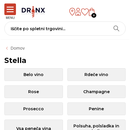
0
MENU
Domov
Stella
Belo vino
Rdeče vino
Rose
Champagne
Prosecco
Penine
Polsuha, polsladka in
Vsa peneča vina