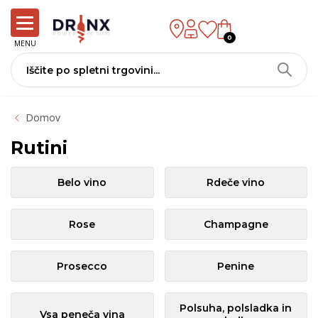
0
MENU
Domov
Rutini
Belo vino
Rdeče vino
Rose
Champagne
Prosecco
Penine
Polsuha, polsladka in
Vsa peneča vina