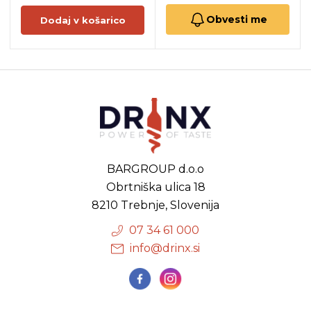
Obvesti me
Dodaj v košarico
BARGROUP d.o.o
Obrtniška ulica 18
8210 Trebnje, Slovenija
07 34 61 000
info@drinx.si