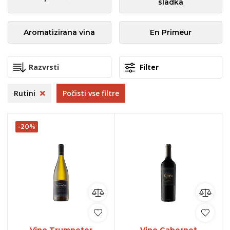
sladka
Aromatizirana vina
En Primeur
Filter
Rutini
Počisti vse filtre
-20%