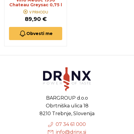
Vino Medoc 1990
Chateau Greysac 0,75 l
V PRIHODU
89,90 €
Obvesti me
BARGROUP d.o.o
Obrtniška ulica 18
8210 Trebnje, Slovenija
07 34 61 000
info@drinx.si