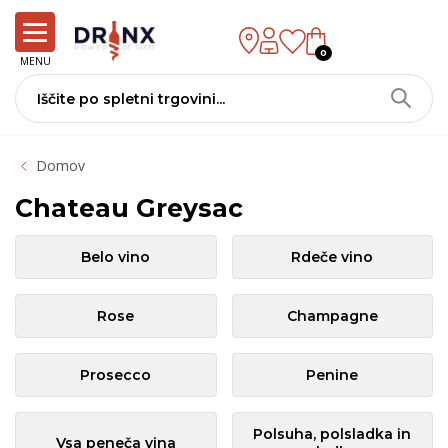
0
MENU
Domov
Chateau Greysac
Belo vino
Rdeče vino
Rose
Champagne
Prosecco
Penine
Polsuha, polsladka in
Vsa peneča vina