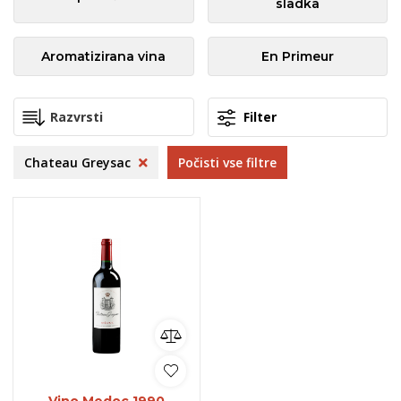
sladka
Aromatizirana vina
En Primeur
Filter
Chateau Greysac
Počisti vse filtre