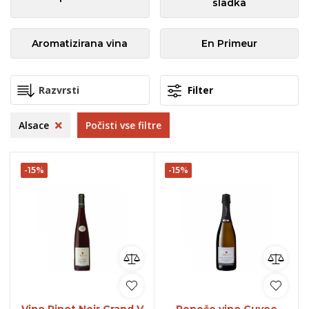
sladka
Aromatizirana vina
En Primeur
Filter
Alsace
Počisti vse filtre
-15%
-15%