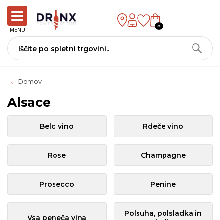
0
MENU
Domov
Alsace
Belo vino
Rdeče vino
Rose
Champagne
Prosecco
Penine
Polsuha, polsladka in
Vsa peneča vina