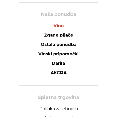
Naša ponudba
Vino
Žgane pijače
Ostala ponudba
Vinski pripomočki
Darila
AKCIJA
Spletna trgovina
Politika zasebnosti