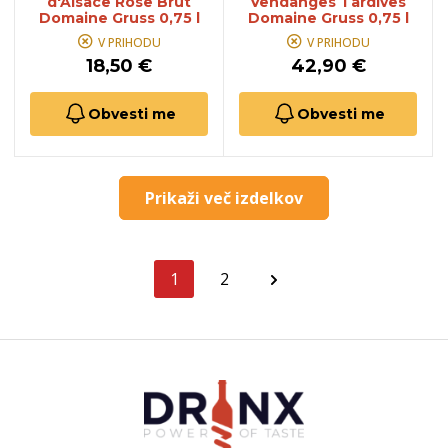
d'Alsace Rose Brut
Vendanges Tardives
Domaine Gruss 0,75 l
Domaine Gruss 0,75 l
V PRIHODU
V PRIHODU
18,50 €
42,90 €
Obvesti me
Obvesti me
Prikaži več izdelkov
1
2