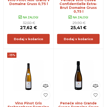
Vino Pinot Noir Grand V
Peneče vino Cuvee
Domaine Gruss 0,75 l
Confidentielle Extra-
Brut Domaine Gruss
0,75 l
NA ZALOGI
NA ZALOGI
32,50 €
29,90 €
27,62 €
25,41 €
Dodaj v košarico
Dodaj v košarico
-15%
Vino Pinot Gris
Peneče vino Grande