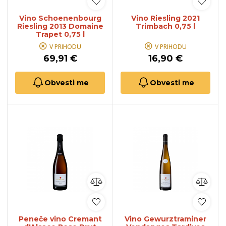
Vino Schoenenbourg
Vino Riesling 2021
Riesling 2013 Domaine
Trimbach 0,75 l
Trapet 0,75 l
V PRIHODU
V PRIHODU
69,91 €
16,90 €
Obvesti me
Obvesti me
Peneče vino Cremant
Vino Gewurztraminer