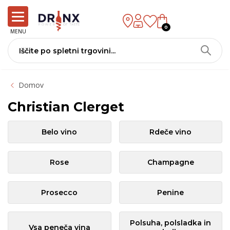
0
MENU
Domov
Christian Clerget
Belo vino
Rdeče vino
Rose
Champagne
Prosecco
Penine
Polsuha, polsladka in
Vsa peneča vina