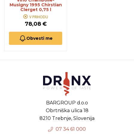
Vino Chambolle-
Musigny 1995 Chirstian
Clerget 0,75 l
V PRIHODU
78,08 €
Obvesti me
BARGROUP d.o.o
Obrtniška ulica 18
8210 Trebnje, Slovenija
07 34 61 000