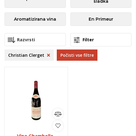
sladka
Aromatizirana vina
En Primeur
Filter
Christian Clerget
Počisti vse filtre